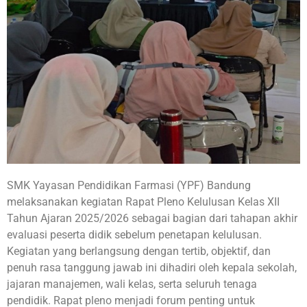
SMK Yayasan Pendidikan Farmasi (YPF) Bandung
melaksanakan kegiatan Rapat Pleno Kelulusan Kelas XII
Tahun Ajaran 2025/2026 sebagai bagian dari tahapan akhir
evaluasi peserta didik sebelum penetapan kelulusan.
Kegiatan yang berlangsung dengan tertib, objektif, dan
penuh rasa tanggung jawab ini dihadiri oleh kepala sekolah,
jajaran manajemen, wali kelas, serta seluruh tenaga
pendidik. Rapat pleno menjadi forum penting untuk